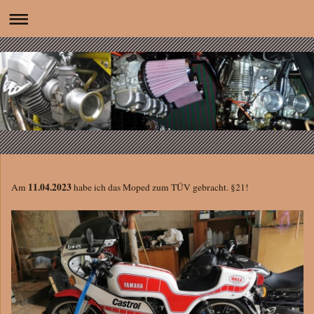
11.04.2023
Am
habe ich das Moped zum TÜV gebracht. §21!