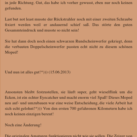
in jede Richtung. Gut, das habe ich vorher gewusst, eben nur noch keinen
gefunden.
Last but not least musste der Rückstrahler noch mit einer zweiten Schraube
fixiert werden weil er andauernd schief saß. Das störte den guten
Gesammteindruck und musste so nicht sein!
Sie hat dann doch noch einen schwarzen Rundscheinwerfer gekriegt, denn
die verbauten Doppelscheinwerfer passten echt nicht zu diesem schönen
Moped!
Und nun ist alles gut!*))) (15.06.2013)
Ansonsten bleibt festzustellen, sie läuft super, geht wieselflink um die
Ecken, ist ein echter Eyecatcher und macht enorm viel Spaß! Dieses Moped
neu auf- und umzubauen war eine weise Entscheidung, die viele Arbeit hat
sich echt gelohnt!*))) Von den ersten 700 gefahrenen Kilometern habe ich
noch keinen einzigen bereut!
Noch eine Änderung!
Die originalen Amaturen funktionieren nicht wie sie sollen. Die Zeiger von