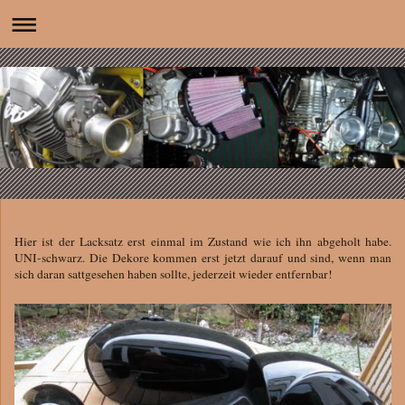
Hier ist der Lacksatz erst einmal im Zustand wie ich ihn abgeholt habe.
UNI-schwarz. Die Dekore kommen erst jetzt darauf und sind, wenn man
sich daran sattgesehen haben sollte, jederzeit wieder entfernbar!