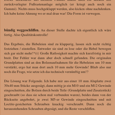
zurückverlegter Fußrastenanlage möglich (er kriegt auch noch ein
Gummi). Nichts muss hochgeklappt werden, also kicken ohne nachdenken.
Ich habe keine Ahnung wo er mal dran war! Die Form ist verwegen.
bündig weggeschliffen.
An dieser Stelle dachte ich eigentlich ich wäre
fertig. Also Qualitätskontrolle!
Das Ergebnis, die Hebeleien sind zu klapperig, lassen sich nicht richtig
festziehen / einstellen. Entweder sie sind zu lose oder die Hebel bewegen
sich gar nicht mehr!*((( Große Ratlosigkeit machte sich kurzfristig in mir
breit. Der Fehler war dann aber doch schnell gefunden. Die originalen
Grundplatten sind an den Bolzenaufnahmen für die Hebeleien um 10 mm
verstärkt, ergo hat man dort auch 10 mm mehr Gewinde! Blieb also nur
noch die Frage, wie setze ich das technisch vernünftig um!?
Die Lösung war Folgende. Ich habe mir aus einer 10 mm Aluplatte zwei
30x40 mm Stücke ausgesägt, dann mittig je ein M10 und ein M12 Gewinde
eingeschnitten, die Bolzen durch beide Teile (Grundplatte und Zusatzstück)
geschraubt (so dass sie schon mal verbunden waren), beides dann von der
Rückseite angebohrt, je zwei M5-er Gewinde eingeschnitten und mit
Loctite-gesicherten Schrauben knackig verschraubt. Dann noch die
herausstehenden Schrauben abgesägt, und die Reste verschliffen.