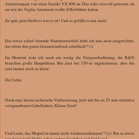
Amaturenpaar von einer Suzuki VX 800 an. Das wäre reizvoll gewesen, da
sie wie die Veglia-Amaturen weiße Zifferblätter haben.
Zu spät, jetzt bleibt es wie es ist! Und so gefällt es mir auch!
Das etwas schief sitzende Nummernschild habe ich nun auch ausgerichtet,
das störte den guten Gesamteindruck erheblich!*)))
Im Moment teste ich noch ein wenig die Vergaserbedüsung, die K&N
brauchen große Hauptdüsen. Bin jetzt bei 150-er angekommen, aber die
sind immer noch zu klein!
Der Lohn
Noch eine kleine technische Verbesserung, jetzt mit bis zu 25 mm stufenlos
vorspannbaren Gabelfedern. Klasse Gerd!
Und Leute, das Moped ist damit nicht wiederzuerkennen!*)))) Bin so etwas
von begeistert! Dafür geben andere furchtbar viel Geld aus!