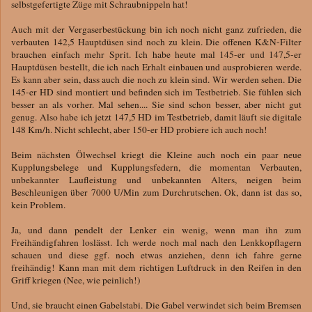
selbstgefertigte Züge mit Schraubnippeln hat!
Auch mit der Vergaserbestückung bin ich noch nicht ganz zufrieden, die
verbauten 142,5 Hauptdüsen sind noch zu klein. Die offenen K&N-Filter
brauchen einfach mehr Sprit. Ich habe heute mal 145-er und 147,5-er
Hauptdüsen bestellt, die ich nach Erhalt einbauen und ausprobieren werde.
Es kann aber sein, dass auch die noch zu klein sind. Wir werden sehen. Die
145-er HD sind montiert und befinden sich im Testbetrieb. Sie fühlen sich
besser an als vorher. Mal sehen.... Sie sind schon besser, aber nicht gut
genug. Also habe ich jetzt 147,5 HD im Testbetrieb, damit läuft sie digitale
148 Km/h. Nicht schlecht, aber 150-er HD probiere ich auch noch!
Beim nächsten Ölwechsel kriegt die Kleine auch noch ein paar neue
Kupplungsbelege und Kupplungsfedern, die momentan Verbauten,
unbekannter Laufleistung und unbekannten Alters, neigen beim
Beschleunigen über 7000 U/Min zum Durchrutschen. Ok, dann ist das so,
kein Problem.
Ja, und dann pendelt der Lenker ein wenig, wenn man ihn zum
Freihändigfahren loslässt. Ich werde noch mal nach den Lenkkopflagern
schauen und diese ggf. noch etwas anziehen, denn ich fahre gerne
freihändig! Kann man mit dem richtigen Luftdruck in den Reifen in den
Griff kriegen (Nee, wie peinlich!)
Und, sie braucht einen Gabelstabi. Die Gabel verwindet sich beim Bremsen