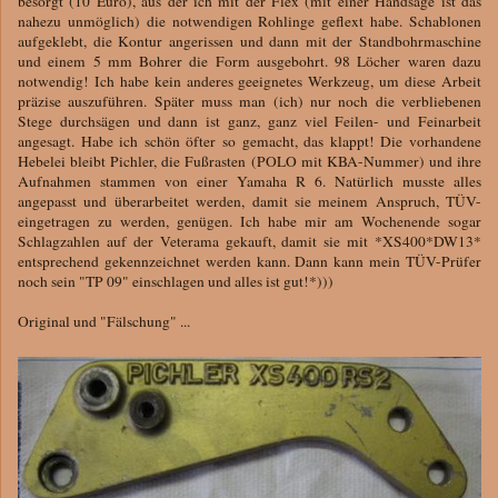
besorgt (10 Euro), aus der ich mit der Flex (mit einer Handsäge ist das
nahezu unmöglich) die notwendigen Rohlinge geflext habe. Schablonen
aufgeklebt, die Kontur angerissen und dann mit der Standbohrmaschine
und einem 5 mm Bohrer die Form ausgebohrt. 98 Löcher waren dazu
notwendig! Ich habe kein anderes geeignetes Werkzeug, um diese Arbeit
präzise auszuführen. Später muss man (ich) nur noch die verbliebenen
Stege durchsägen und dann ist ganz, ganz viel Feilen- und Feinarbeit
angesagt. Habe ich schön öfter so gemacht, das klappt! Die vorhandene
Hebelei bleibt Pichler, die Fußrasten (POLO mit KBA-Nummer) und ihre
Aufnahmen stammen von einer Yamaha R 6. Natürlich musste alles
angepasst und überarbeitet werden, damit sie meinem Anspruch, TÜV-
eingetragen zu werden, genügen. Ich habe mir am Wochenende sogar
Schlagzahlen auf der Veterama gekauft, damit sie mit *XS400*DW13*
entsprechend gekennzeichnet werden kann. Dann kann mein TÜV-Prüfer
noch sein "TP 09" einschlagen und alles ist gut!*)))
Original und "Fälschung" ...