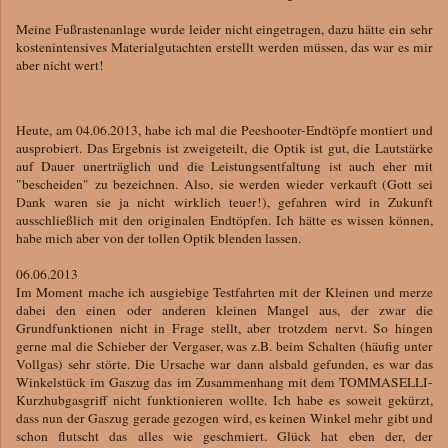
Meine Fußrastenanlage wurde leider nicht eingetragen, dazu hätte ein sehr
kostenintensives Materialgutachten erstellt werden müssen, das war es mir
aber nicht wert!
Heute, am 04.06.2013, habe ich mal die Peeshooter-Endtöpfe montiert und
ausprobiert. Das Ergebnis ist zweigeteilt, die Optik ist gut, die Lautstärke
auf Dauer unerträglich und die Leistungsentfaltung ist auch eher mit
"bescheiden" zu bezeichnen. Also, sie werden wieder verkauft (Gott sei
Dank waren sie ja nicht wirklich teuer!), gefahren wird in Zukunft
ausschließlich mit den originalen Endtöpfen. Ich hätte es wissen können,
habe mich aber von der tollen Optik blenden lassen.
06.06.2013
Im Moment mache ich ausgiebige Testfahrten mit der Kleinen und merze
dabei den einen oder anderen kleinen Mangel aus, der zwar die
Grundfunktionen nicht in Frage stellt, aber trotzdem nervt. So hingen
gerne mal die Schieber der Vergaser, was z.B. beim Schalten (häufig unter
Vollgas) sehr störte. Die Ursache war dann alsbald gefunden, es war das
Winkelstück im Gaszug das im Zusammenhang mit dem TOMMASELLI-
Kurzhubgasgriff nicht funktionieren wollte. Ich habe es soweit gekürzt,
dass nun der Gaszug gerade gezogen wird, es keinen Winkel mehr gibt und
schon flutscht das alles wie geschmiert. Glück hat eben der, der